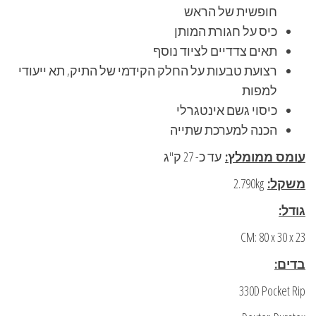
חופשית של הראש
כיס על חגורת המותן
תאים צדדיים לציוד נוסף
רצועת טבעות על החלק הקידמי של התיק, תא ייעודי
למפות
כיסוי גשם אינטגרלי
הכנה למערכת שתייה
עומס ממומלץ:
עד כ- 27 ק"ג
משקל:
2.790kg
גודל:
CM: 80 x 30 x 23
בדים:
330D Pocket Rip