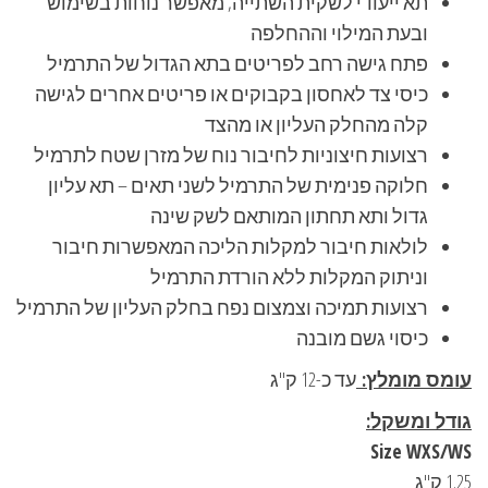
תא ייעודי לשקית השתייה, מאפשר נוחות בשימוש
ובעת המילוי וההחלפה
פתח גישה רחב לפריטים בתא הגדול של התרמיל
כיסי צד לאחסון בקבוקים או פריטים אחרים לגישה
קלה מהחלק העליון או מהצד
רצועות חיצוניות לחיבור נוח של מזרן שטח לתרמיל
חלוקה פנימית של התרמיל לשני תאים – תא עליון
גדול ותא תחתון המותאם לשק שינה
לולאות חיבור למקלות הליכה המאפשרות חיבור
וניתוק המקלות ללא הורדת התרמיל
רצועות תמיכה וצמצום נפח בחלק העליון של התרמיל
כיסוי גשם מובנה
עומס מומלץ:
עד כ-12 ק"ג
גודל ומשקל:
Size WXS/WS
1.25 ק"ג