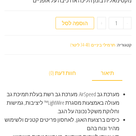
מקסימאלית בזמן הליכה או רכיבה על אופניים
כמות של תרמיל ביניים Osprey Sirrus 36
-
+
הוספה לסל
קטגוריה:
תרמילי ביניים (34-48 ליטר)
תיאור
חוות דעת (0)
מערכת גב AirSpeed. מערכת גב רשת בעלת תמיכת גב
מעולה באמצעות מסגרת LightWire™ ליציבות, גמישות
וחלוקת משקל נכונה על הגב.
כיסים ברצועת האגן, לאחסון פריטים קטנים ולשימוש
מהיר ונוח בהם