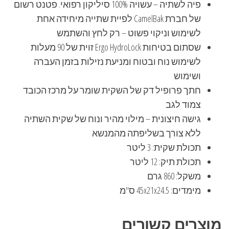
פיה לשתיה – עשויה 100% סיליקון רפואי. פטנט רשום
של חברת CamelBak לפיית שתייה מיחידה אחת
לשימוש וניקוי פשוט – רק לחץ והשתמש
שסתום בטיחות Ergo HydroLock זוית של 90 מעלות
לשימוש נוח ובטוח ומניעת נזילות בזמן העברה
ושימוש
חתך פרופיל דק של השקית שומר על מרכז הכובד
צמוד לגב
גישה חיצונית – מילוי מהיר ונוח של שקית השתיה
ללא צורך בשליפתה מהמנשא
תכולת שקית: 3 ליטר
תכולת תיק: 12 ליטר
משקל: 860 גרם
מימדים: 45x21x24.5 ס"מ
מוצרים קשורים