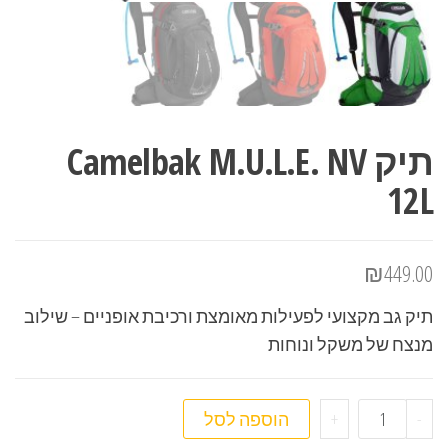
תיק Camelbak M.U.L.E. NV
12L
₪
449.00
תיק גב מקצועי לפעילות מאומצת ורכיבת אופניים – שילוב
מנצח של משקל ונוחות
כמות של תיק Camelbak M.U.L.E. NV 12L
-
+
הוספה לסל