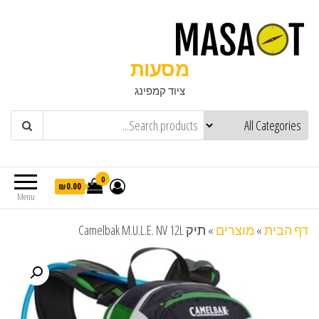
מסעות
ציוד קמפינג
0
₪0.00
Menu
דף הבית
»
מוצרים
»
תיק Camelbak M.U.L.E. NV 12L