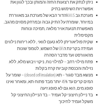
ניתן לנתק את רצועות החזה והמותן ובכך לגוון את
אפשרויות השימוש בתיק
מערכת גב N.V.I.Sהדור הבא של מערכת גב מאווררת
במיוחד, שומרת על התיק גבוה ובמרחק מסוים מהגב,
מאפשרת תנועת אויר מלאה ,תמיכה ונוחות
מקסימלית
שקית פוליאוריתן ללא טעם לוואי , ללא ריחות נילווים
ועמידה בקרינת ה UV של השמש, לטמפ' שונות
מהאוורסט ועד מדבר הסהרה
פתח מילוי רחב – למילוי נוח, ניקוי ויבוש מלא, ללא
נזילות והכנסת קוביות קרח בקלות
מנשא מבד סגור – תא (closed cell insulation) – שומר על
המים קרים עד 45% יותר מבד פתוח-תא, ומאחר ואינו
סופג מים, הוא גם לא סופג זיעה
בד ניילון חיצוני קל ועמיד – בד הניילון החיצוני קל
משקל ועמיד לחיכוך