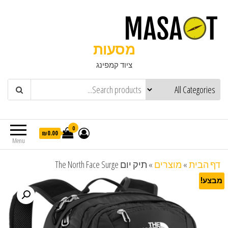
מסעות
ציוד קמפינג
0
₪0.00
Menu
דף הבית
»
מוצרים
»
תיק יום The North Face Surge
מבצע!