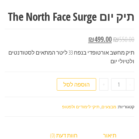
תיק יום The North Face Surge
₪
499.00
₪
550.00
תיק מחשב אורטופדי בנפח 33 ליטר המתאים לסטודנטים
ולטיולי יום
כמות של תיק יום The North Face Surge
-
+
הוספה לסל
קטגוריות:
מבצעים
,
תיקי לימודים ולפטופ
תיאור
חוות דעת (0)