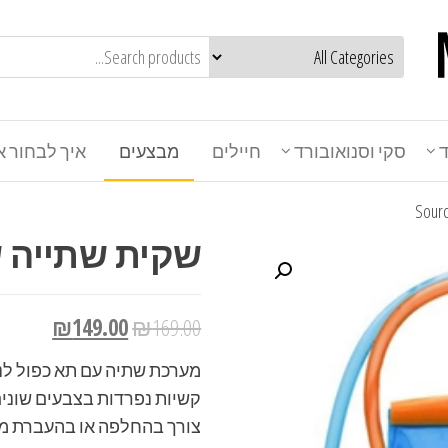
ד
סקי וסנואובורד
חיילים
מבצעים
איך לבחור א
שקית שתייה שורש ide 2L
₪
149.00
₪
169.00
מערכת שתיה עם תא כפול לנש
קשיות נפרדות בצבעים שונים 
צורך בהחלפה או בהעברת מ