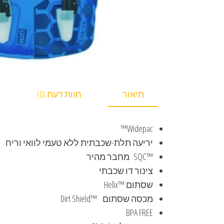
תיאור
חוות דעת (0)
Widepac™
יריעה תלת-שכבתית ללא טעמי לוואי וריח
SQC™‎ מחבר מהיר
צינור דו שכבתי
שסתום Helix™‎
מכסה שסתום Dirt Shield™ ‎
BPA FREE