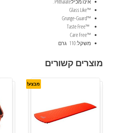
אינו מכילPhthalate .
™Glass Like
™Grunge-Guard
Taste Free™‎
™Care Free
משקל: 110 גרם
מוצרים קשורים
מבצע!