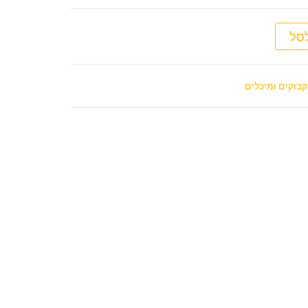
Source D
סל
קבוקים ומיכלים