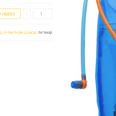
כמות של שקית שתייה שורש  Vide 2L
-
+
הוספה ל
קטגוריות:
מבצעים
,
שקיות שתייה, ב