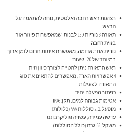
רצועות ראש רחבה ואלסטית, נוחה להתאמה על
הראש
תאורה:3 נוריות LED לבנות, שמאפשרות פיזור אור
בזוית רחבה
נורית אחת אדומה, מאפשרת איתות חרום לזמן ארוך
במיוחד של 120 שעות
ראש התאורה ניתן להטייה לצורך כיוון זוית
4 אפשרויות הארה, מאפשרים להתאים את סוג
התאורה לפעילות
כפתור הפעלה יחיד
אטימות גבוהה למים, תקן: IPX6
מופעל ב 2 סוללות AAA (כלולות)
עדשה עמידה, עשויה פוליקרבונט
משקל: 65 גרם (כולל הסוללות)