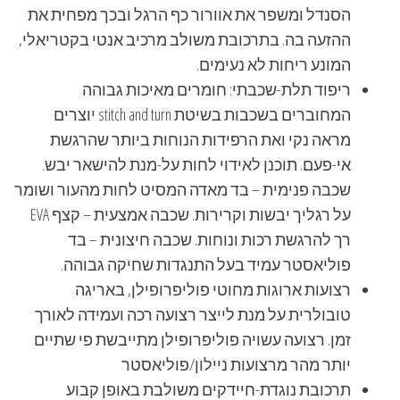
הסנדל ומשפר את אוורור כף הרגל ובכך מפחית את
ההזעה בה. בתרכובת משולב מרכיב אנטי בקטריאלי,
המונע ריחות לא נעימים.
ריפוד תלת-שכבתי: חומרים מאיכות גבוהה
המחוברים בשכבות בשיטת stitch and turn יוצרים
מראה נקי ואת הרפידות הנוחות ביותר שהרגשת
אי-פעם. תוכנן לאידוי לחות על-מנת להישאר יבש.
שכבה פנימית – בד מאדה המסיט לחות מהעור ושומר
על רגליך יבשות וקרירות. שכבה אמצעית – קצף EVA
רך להרגשת רכות ונוחות. שכבה חיצונית – בד
פוליאסטר עמיד בעל התנגדות שחיקה גבוהה.
רצועות ארוגות מחוטי פוליפרופילן, באריגה
טובולרית על מנת לייצר רצועה רכה ועמידה לאורך
זמן. רצועה עשויה פוליפרופילן מתייבשת פי שתיים
יותר מהר מרצועות ניילון/פוליאסטר
תרכובת נוגדת-חיידקים משולבת באופן קבוע