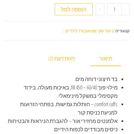
כמות של מעיל פוך לילדים ונוער Columbia Youth Airspace Down
-
+
הוספה לסל
קטגוריה:
ביגוד סקי וסנואובורד לילדים
תיאור
חוות דעת (0)
בד חיצוני דוחה מים
מילוי פוך 60/40 – 450 fill, באיכות מעולה, בידוד
מקסימלי במשקל מינימאלי
comfort cuffs – חותלות גמישות, בפתחי הזרועות
למניעת כניסת קור
אלמנטים מחזירי אור – להגברת הניראות והבטיחות
כיסים מבודדים לכפות הידיים