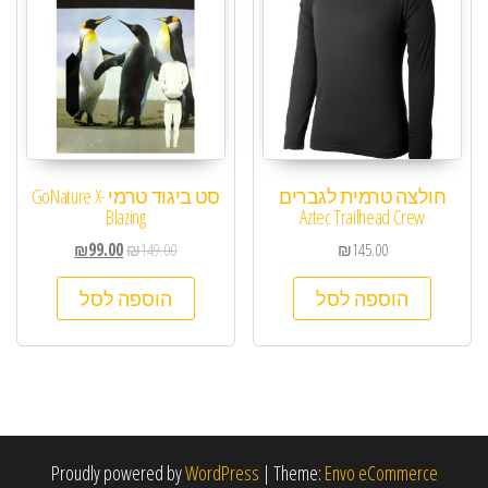
חולצה טרמית לגברים
סט ביגוד טרמי GoNature X-
Blazing
Aztec Trailhead Crew
₪
99.00
₪
149.00
₪
145.00
הוספה לסל
הוספה לסל
Proudly powered by
WordPress
|
Theme:
Envo eCommerce