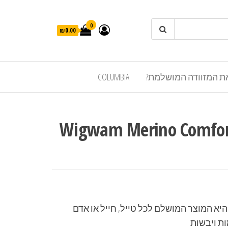
0
₪0.00
ת המזוודה המושלמת?
COLUMBIA
ב חורפית Wigwam Merino Comfort
יא המוצר המושלם לכל טייל, חייל או אדם
ת ויבשות