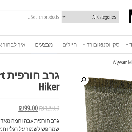
ד
סקי וסנואובורד
חיילים
מבצעים
איך לבחור א
גר
Hiker
₪
99.00
₪
129.00
גרב חורפית עבה וחמה מאד ה
שמחפש לשמור על רגליו חמו