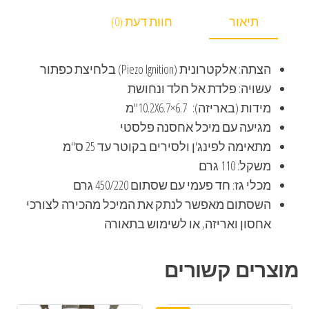
תיאור
חוות דעת (0)
הצתה: אלקטרונית (Piezo Ignition) בלחיצת כפתור
עשויה: פלדת אל חלד ונחושת
מידות (באריזה): 6.7×10.2X6.7"מ
מגיעה עם מיכל אחסנה פלסטי
מתאימה לפינג'ן ולסירים בקוטר עד 25 ס"מ
משקל: 110 גרם
מכלי גז: חד פעמי עם שסתום 450/220 גרם
השסתום מאפשר לנתק את המיכל מהכירה לצורכי
אחסון ואריזה, או לשימוש בתאורה
מוצרים קשורים