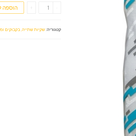
כמות של בקבוק Camelbak Podium Chill
-
+
הוספה ל
קטגוריה:
שקיות שתייה, בקבוקים ומ