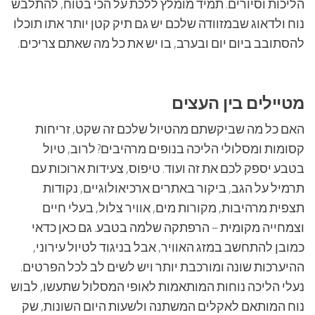
הליכות וסיורים. תמיד מומלץ ללכת על הכי בטוח, להתלבש
נוח ולדאוג שבמזוודה שלכם יש גם תיק קטן יותר אתו תוכלו
להסתובב ביום יום ובערב, בו יש את כל מה שאתם צריכים.
מטיילים בין העצים
האם כל מה שביקשתם מהטיול שלכם זה שקט, זריחות
קסומות ומסלולי הליכה בנופים מרהיבים? לרוב, טיול
בטבע יספק לכם את זה ועוד. טיפוס, צעידות ארוכות עם
תרמיל על הגב, ביקור באתרים ארכיאולוגיים, נקודות
תצפית מרהיבות, מקורות מים, אוויר צלול, בעלי חיים
וצמחייה מקומית – הרפתקה שלמה בטבע. גם כאן כדאי
כמובן להתחשב במזג האוויר, אבל בניגוד לטיול עירוני,
ההיערכות שונה ומורכבת יותר ויש לשים לב לכל הפרטים.
נעלי הליכה נוחות המותאמות לאופי המסלול שתעשו, לבוש
נוח המותאם לאקלים המשתנה ולשעות היום השונות, שק