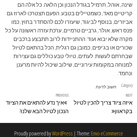
שינה, אוהל, תרמיל בגודל הנכון וכן הלאה. כל אלה הם
קריטיים מאד, כשמטיילים בטבע. הפעם תצטרכו לארוז גם
אביזרים, בנוסף לביגוד, שיעזרו לכם להסתדר בחוץ, כמו
פנס ראש, אולר, גרביים טרמיים, ערכת עזרה ראשונה על כל
מקרה שלא יבוא ועוד. ההתניידות לרוב תתבצע ברכבים
שכורים או בג'יפים, כמובן גם רגלית, הכל בהתאם לטיול
שבחרתם לעשות. לעתים, טיולי טבע כוללים גם עצירות
למנוחה במקומות עירוניים, שילוב שיכול להיות מרענן
ונחמד.
Category
חשוב לדעת
ניווט
Previous Post
PREVIOUS
Next Post
NEXT
איזה ציוד צריך להכין לטיול
איך נדע להתאים את הציוד
בקראוון
הנכון לטיול הבא שלנו?
Proudly powered by
WordPress
|
Theme:
Envo eCommerce